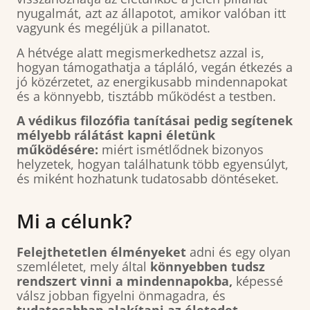
nyugalmát, azt az állapotot, amikor valóban itt
vagyunk és megéljük a pillanatot.
A hétvége alatt megismerkedhetsz azzal is,
hogyan támogathatja a tápláló, vegán étkezés a
jó közérzetet, az energikusabb mindennapokat
és a könnyebb, tisztább működést a testben.
A védikus filozófia tanításai pedig segítenek
mélyebb rálátást kapni életünk
működésére:
miért ismétlődnek bizonyos
helyzetek, hogyan találhatunk több egyensúlyt,
és miként hozhatunk tudatosabb döntéseket.
Mi a célunk?
Felejthetetlen élményeket
adni és egy olyan
szemléletet, mely által
könnyebben tudsz
rendszert vinni a mindennapokba,
képessé
válsz jobban figyelni önmagadra, és
tudatosabban alakítani az életedet.