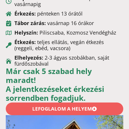
vasárnapig
Érkezés:
pénteken 13 órától
Tábor zárás:
vasárnap 16 órákor
Helyszín:
Piliscsaba, Kozmosz Vendégház
Étkezés:
teljes ellátás, vegán étkezés
(reggeli, ebéd, vacsora)
Elhelyezés:
2-3 ágyas szobákban, saját
fürdőszobával
Már csak 5 szabad hely
maradt!
A jelentkezéseket érkezési
sorrendben fogadjuk.
LEFOGLALOM A HELYEM