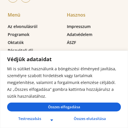
Menü
Hasznos
Az elvonulásról
Impresszum
Programok
Adatvédelem
Oktatók
ÁSZF
Részvételi díj
Védjük adataidat
Elérhetőségeink
Mi is sütiket használunk a böngészési élményed javítása,
Elérhetőségeink
személyre szabott hirdetések vagy tartalmak
megjelenítése, valamint a forgalmunk elemzése céljából.
Novotny-Szabó Bettina (szervező)
Az „Összes elfogadása” gombra kattintva hozzájárulsz a
info@vedikuseletmod.hu
sütik használatához.
+36705480098
Összes elfogadása
Testreszabás
Összes elutasítása
Copyright © 2025. Minden jog fenntartva.