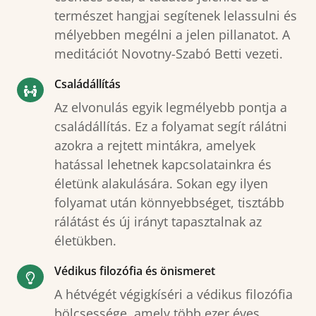
természet hangjai segítenek lelassulni és
mélyebben megélni a jelen pillanatot. A
meditációt Novotny-Szabó Betti vezeti.
Családállítás
Az elvonulás egyik legmélyebb pontja a
családállítás. Ez a folyamat segít rálátni
azokra a rejtett mintákra, amelyek
hatással lehetnek kapcsolatainkra és
életünk alakulására. Sokan egy ilyen
folyamat után könnyebbséget, tisztább
rálátást és új irányt tapasztalnak az
életükben.
Védikus filozófia és önismeret
A hétvégét végigkíséri a védikus filozófia
bölcsessége, amely több ezer éves