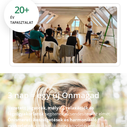
20
+
ÉV
TAPASZTALAT
3 nap = egy új Önmagad
Vezetett jógaórák, mélyítő relaxációk és
légzőgyakorlatok
segítenek elcsendesíteni az elmét.
Önismereti beszélgetések és harmonizáló
gyakorlatok
támogatják, hogy közelebb kerülj