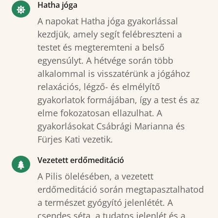
Hatha jóga
A napokat Hatha jóga gyakorlással
kezdjük, amely segít felébreszteni a
testet és megteremteni a belső
egyensúlyt. A hétvége során több
alkalommal is visszatérünk a jógához
relaxációs, légző- és elmélyítő
gyakorlatok formájában, így a test és az
elme fokozatosan ellazulhat. A
gyakorlásokat Csábrági Marianna és
Fürjes Kati vezetik.
Vezetett erdőmeditáció
A Pilis ölelésében, a vezetett
erdőmeditáció során megtapasztalhatod
a természet gyógyító jelenlétét. A
csendes séta, a tudatos jelenlét és a