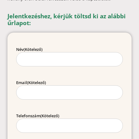
Jelentkezéshez, kérjük töltsd ki az alábbi
űrlapot:
Név
(Kötelező)
Email
(Kötelező)
Telefonszám
(Kötelező)