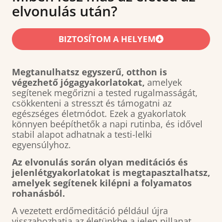
elvonulás után?
BIZTOSÍTOM A HELYEM
Megtanulhatsz egyszerű, otthon is
végezhető jógagyakorlatokat,
amelyek
segítenek megőrizni a tested rugalmasságát,
csökkenteni a stresszt és támogatni az
egészséges életmódot. Ezek a gyakorlatok
könnyen beépíthetők a napi rutinba, és idővel
stabil alapot adhatnak a testi-lelki
egyensúlyhoz.
Az elvonulás során olyan meditációs és
jelenlétgyakorlatokat is megtapasztalhatsz,
amelyek segítenek kilépni a folyamatos
rohanásból.
A vezetett erdőmeditáció például újra
visszahozhatja az életünkbe a jelen pillanat