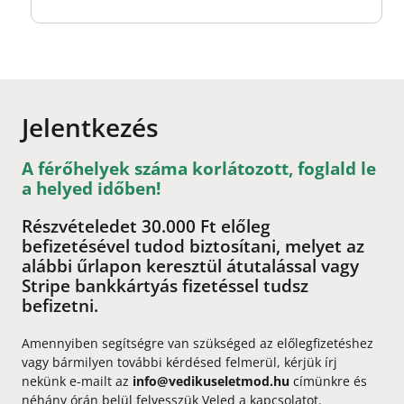
Jelentkezés
A férőhelyek száma korlátozott, foglald le
a helyed időben!
Részvételedet 30.000 Ft előleg
befizetésével tudod biztosítani, melyet az
alábbi űrlapon keresztül átutalással vagy
Stripe bankkártyás fizetéssel tudsz
befizetni.
Amennyiben segítségre van szükséged az előlegfizetéshez
vagy bármilyen további kérdésed felmerül, kérjük írj
nekünk e-mailt az
info@vedikuseletmod.hu
címünkre és
néhány órán belül felvesszük Veled a kapcsolatot.