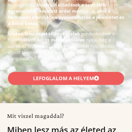
önmagadhoz.
Inspiráló előadások a testi-lelki
egyensúlyról, vezetett erdei meditáció, ahol a
természet csendjében gyakorolhatod a jelenlétet és
a belső békét.
Ízletes, friss vegetáriánus ételek
gondoskodnak a
feltöltődésről,
közös mantraéneklés
nyitja meg a
szívet, az erdő csendje pedig mély békét hoz. Mindez
együtt teremti meg a jógaelvonulás varázslatos, felemelő
hangulatát. ✨
LEFOGLALOM A HELYEM
Mit viszel magaddal?
Miben lesz más az életed az