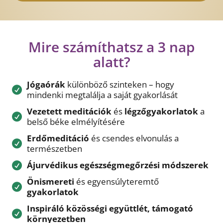
Mire számíthatsz a 3 nap
alatt?
Jógaórák
különböző szinteken – hogy
mindenki megtalálja a saját gyakorlását
Vezetett meditációk
és
légzőgyakorlatok
a
belső béke elmélyítésére
Erdőmeditáció
és csendes elvonulás a
természetben
Ájurvédikus egészségmegőrzési módszerek
Önismereti
és egyensúlyteremtő
gyakorlatok
Inspiráló közösségi együttlét, támogató
környezetben