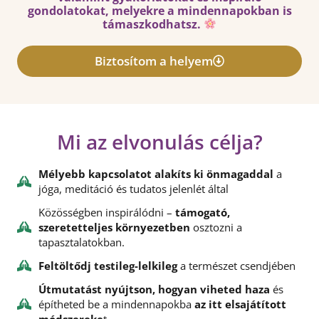
gondolatokat, melyekre a mindennapokban is
támaszkodhatsz.
Biztosítom a helyem
Mi az elvonulás célja?
Mélyebb kapcsolatot alakíts ki önmagaddal
a
jóga, meditáció és tudatos jelenlét által
Közösségben inspirálódni –
támogató,
szeretetteljes környezetben
osztozni a
tapasztalatokban.
Feltöltődj testileg-lelkileg
a természet csendjében
Útmutatást nyújtson, hogyan viheted haza
és
építheted be a mindennapokba
az itt elsajátított