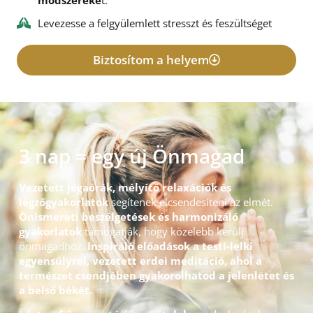
módszereke
t.
Levezesse a felgyülemlett stresszt és feszültséget
Biztosítom a helyem
3 nap = egy új Önmagad
Vezetett jógaórák, mélyítő relaxációk és
légzőgyakorlatok
segítenek elcsendesíteni az elmét.
Önismereti beszélgetések és harmonizáló
gyakorlatok
támogatják, hogy közelebb kerülj
önmagadhoz.
Inspiráló előadások a testi-lelki
egyensúlyról, vezetett erdei meditáció, ahol a
természet csendjében gyakorolhatod a jelenlétet és
a belső békét.