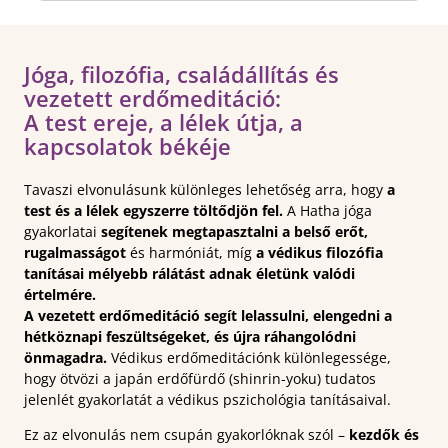
Jóga, filozófia, családállítás és
vezetett erdőmeditáció:
A test ereje, a lélek útja, a
kapcsolatok békéje
Tavaszi elvonulásunk különleges lehetőség arra, hogy
a
test és a lélek egyszerre töltődjön fel.
A Hatha jóga
gyakorlatai
segítenek megtapasztalni a belső erőt,
rugalmasságot
és harmóniát, míg
a védikus filozófia
tanításai mélyebb rálátást adnak életünk valódi
értelmére.
A vezetett erdőmeditáció segít lelassulni, elengedni a
hétköznapi feszültségeket, és újra ráhangolódni
önmagadra.
Védikus erdőmeditációnk különlegessége,
hogy ötvözi a japán erdőfürdő (shinrin-yoku) tudatos
jelenlét gyakorlatát a védikus pszichológia tanításaival.
Ez az elvonulás nem csupán gyakorlóknak szól –
kezdők és