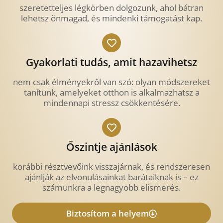
szeretetteljes légkörben dolgozunk, ahol bátran
lehetsz önmagad, és mindenki támogatást kap.
Gyakorlati tudás, amit hazavihetsz
nem csak élményekről van szó: olyan módszereket
tanítunk, amelyeket otthon is alkalmazhatsz a
mindennapi stressz csökkentésére.
Őszintje ajánlások
korábbi résztvevőink visszajárnak, és rendszeresen
ajánlják az elvonulásainkat barátaiknak is – ez
számunkra a legnagyobb elismerés.
Biztosítom a helyem