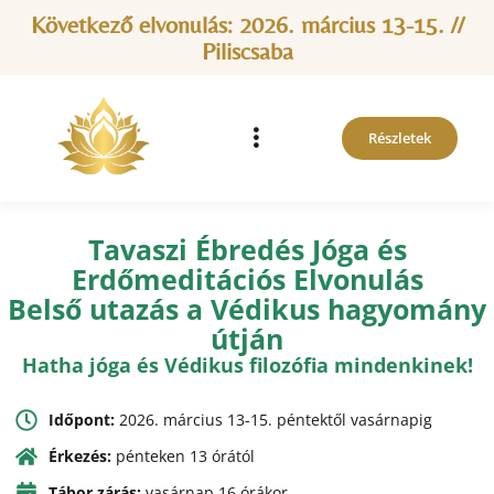
Következő elvonulás: 2026. március 13-15. //
Piliscsaba
Részletek
Tavaszi Ébredés Jóga és
Erdőmeditációs Elvonulás
Belső utazás a Védikus hagyomány
útján
Hatha jóga és Védikus filozófia mindenkinek!
Időpont:
2026. március 13-15. péntektől vasárnapig
Érkezés:
pénteken 13 órától
Tábor zárás:
vasárnap 16 órákor