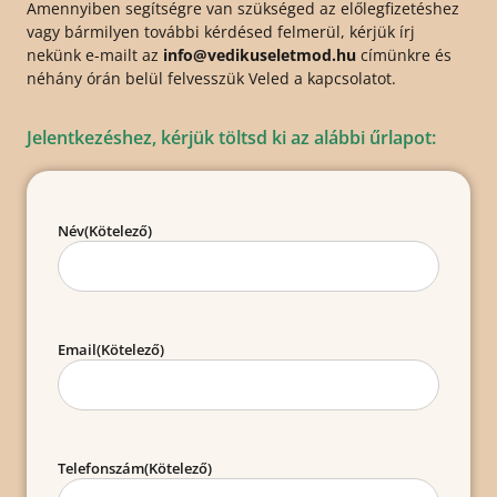
Amennyiben segítségre van szükséged az előlegfizetéshez
vagy bármilyen további kérdésed felmerül, kérjük írj
nekünk e-mailt az
info@vedikuseletmod.hu
címünkre és
néhány órán belül felvesszük Veled a kapcsolatot.
Jelentkezéshez, kérjük töltsd ki az alábbi űrlapot:
Név
(Kötelező)
Email
(Kötelező)
Telefonszám
(Kötelező)