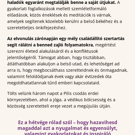
haladók egyaránt megtalálják benne a saját útjukat.
A
gyakorlati foglalkozások mellett szemléletformáló
előadások, közös éneklések és meditációk is várnak,
amelyek segítenek közelebb kerülni a belső békéhez és a
szeretetteljes önkifejezéshez.
Az elvonulás zárónapján egy mély családállító szertartás
segít rálátni a benned zajló folyamatokra,
megértést
szerezni életed alakulásáról és a konfliktusok
jelentőségéről. Támogat abban, hogy tisztábban,
átláthatóbban alakuljon a belső utad, és lehetőséget ad
arra is, hogy megbocsáthass szeretteidnek és önmagadnak,
valamint feloldódjanak évek vagy akár évtizedek óta
megoldhatatlannak tűnő emberi kapcsolataid.
Tölts velünk három napot a Pilis csodás erdei
környezetében, ahol a jóga, a védikus bölcsesség és a
közösség szeretetteli ereje vezet a megújulás útján.
Ez a hétvége rólad szól – hogy hazavihesd
magaddal azt a nyugalmat és egyensúlyt,
valamint gyakorlatokat és inspiráló