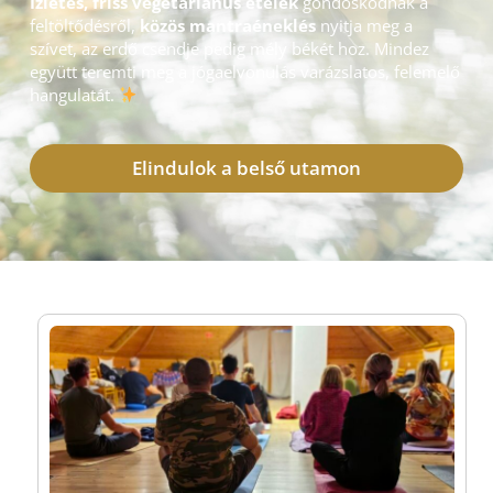
Ízletes, friss vegetáriánus ételek
gondoskodnak a
feltöltődésről,
közös mantraéneklés
nyitja meg a
szívet, az erdő csendje pedig mély békét hoz. Mindez
együtt teremti meg a jógaelvonulás varázslatos, felemelő
hangulatát.
Elindulok a belső utamon