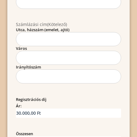
Számlázási cím
(Kötelező)
Utca, házszám (emelet, ajtó)
Város
Irányítószám
Regisztrációs díj
Ár:
Összesen