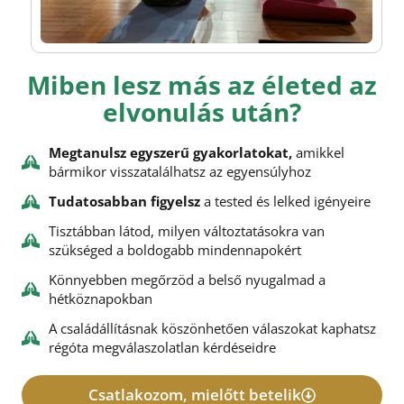
Miben lesz más az életed az
elvonulás után?
Megtanulsz egyszerű gyakorlatokat,
amikkel
bármikor visszatalálhatsz az egyensúlyhoz
Tudatosabban figyelsz
a tested és lelked igényeire
Tisztábban látod, milyen változtatásokra van
szükséged a boldogabb mindennapokért
Könnyebben megőrzöd a belső nyugalmad a
hétköznapokban
A családállításnak köszönhetően válaszokat kaphatsz
régóta megválaszolatlan kérdéseidre
Csatlakozom, mielőtt betelik