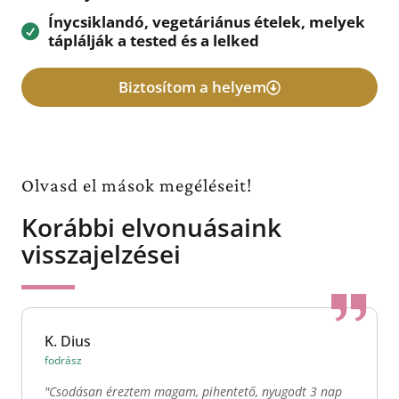
Ínycsiklandó, vegetáriánus ételek, melyek
táplálják a tested és a lelked
Biztosítom a helyem
Olvasd el mások megéléseit!
Korábbi elvonuásaink
visszajelzései
K. Dius
fodrász
"Csodásan éreztem magam, pihentető, nyugodt 3 nap